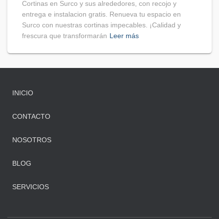
Cortinas en Surco y sus alrededores, con recojo y
entrega e instalacion gratis. Renueva tu espacio en
Surco con nuestras cortinas impecables. ¡Calidad y
frescura que transformarán
Leer más
INICIO
CONTACTO
NOSOTROS
BLOG
SERVICIOS