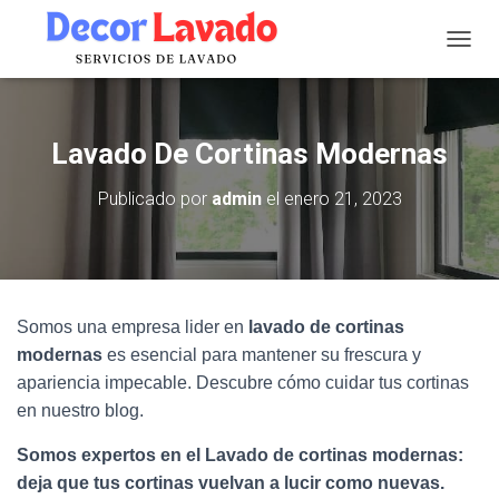
C
A
M
B
I
Lavado De Cortinas Modernas
A
R
Publicado por
admin
el
enero 21, 2023
M
O
D
O
D
E
Somos una empresa lider en
lavado de cortinas
N
A
modernas
es esencial para mantener su frescura y
V
apariencia impecable. Descubre cómo cuidar tus cortinas
E
en nuestro blog.
G
A
Somos expertos en el Lavado de cortinas modernas:
C
I
deja que tus cortinas vuelvan a lucir como nuevas.