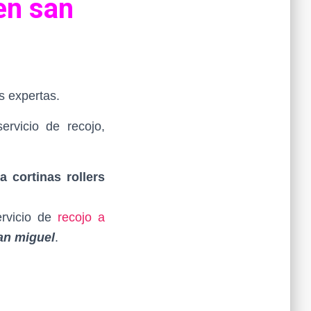
en san
 expertas.
rvicio de recojo,
a cortinas rollers
ervicio de
recojo a
an miguel
.