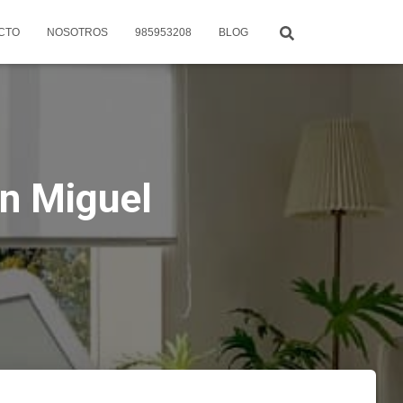
CTO
NOSOTROS
985953208
BLOG
an Miguel