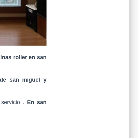
inas roller en san
o de san miguel y
ervicio .
En san