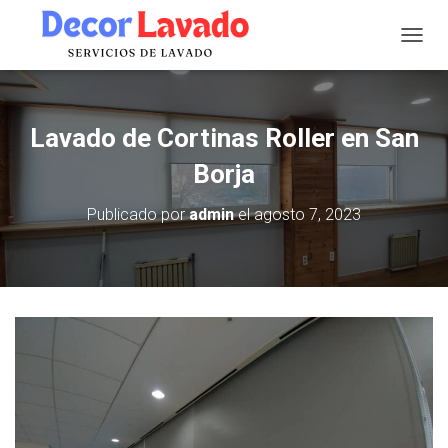
C
A
M
B
I
Lavado de Cortinas Roller en San
A
R
Borja
M
O
Publicado por
admin
el
agosto 7, 2023
D
O
D
E
N
A
V
E
G
A
C
I