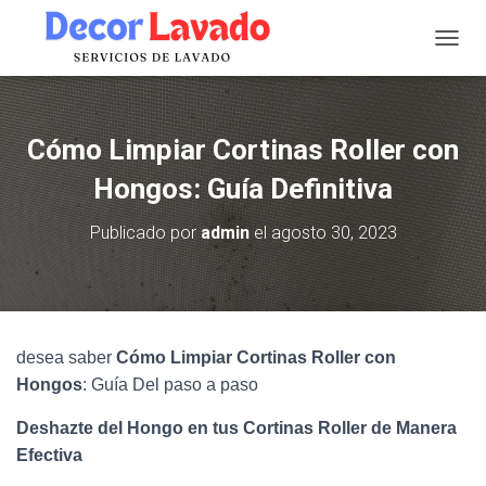
C
A
M
B
I
Cómo Limpiar Cortinas Roller con
A
R
Hongos: Guía Definitiva
M
O
Publicado por
admin
el
agosto 30, 2023
D
O
D
E
N
A
desea saber
Cómo Limpiar Cortinas Roller con
V
Hongos
: Guía Del paso a paso
E
G
A
Deshazte del Hongo en tus Cortinas Roller de Manera
C
Efectiva
I