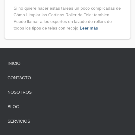
Si no quiere hacer estas tareas un poco complicadas de
Cómo Limpiar las Cortinas Roller de Tela: tambien
Puede llamar a los expertos en lavado de rollers de
todos los tipos de telas con recojo
Leer más
INICIO
CONTACTO
NOSOTROS
BLOG
SERVICIOS