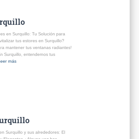
rquillo
s en Surquillo: Tu Solución para
alizar tus estores en Surquillo?
ara mantener tus ventanas radiantes!
n Surquillo, entendemos tus
Leer más
urquillo
n Surquillo y sus alrededores: El
 y Elegantes ¿Alguna vez has