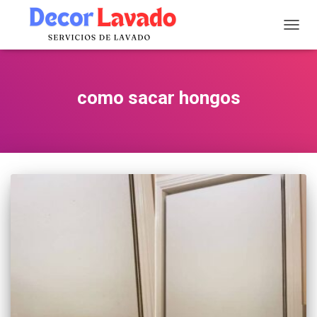
CAMB
MODO
DE
NAVE
como sacar hongos