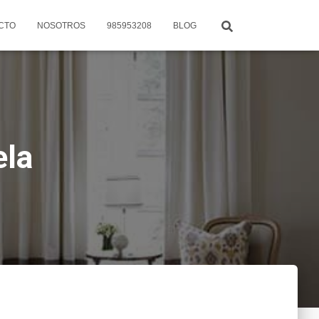
CTO
NOSOTROS
985953208
BLOG
ela